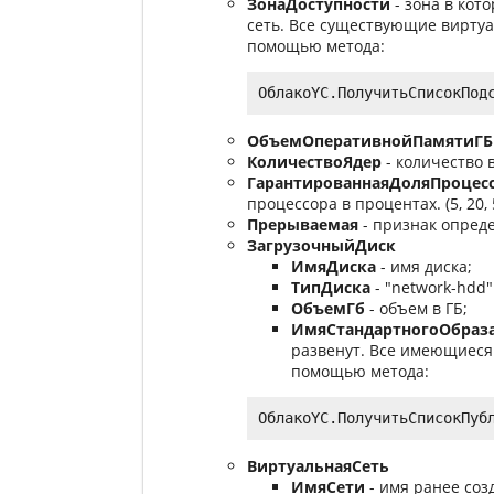
ЗонаДоступности
- зона в кот
сеть. Все существующие виртуа
помощью метода:
ОбъемОперативнойПамятиГБ
КоличествоЯдер
- количество 
ГарантированнаяДоляПроцес
процессора в процентах. (5, 20, 5
Прерываемая
- признак опред
ЗагрузочныйДиск
ИмяДиска
- имя диска;
ТипДиска
- "network-hdd"
ОбъемГб
- объем в ГБ;
ИмяСтандартногоОбраз
развенут. Все имеющиеся
помощью метода:
ВиртуальнаяСеть
ИмяСети
- имя ранее соз