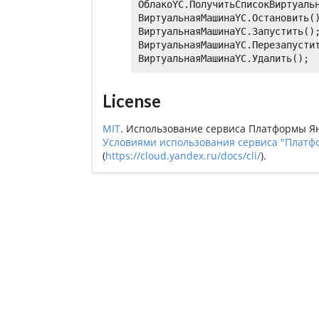
ОблакоYC.ПолучитьСписокВиртуальн
ВиртуальнаяМашинаYC.Остановить()
ВиртуальнаяМашинаYC.Запустить();
ВиртуальнаяМашинаYC.Перезапустит
License
MIT
. Использование сервиса Платформы Я
Условиями использования сервиса "Платф
(
https://cloud.yandex.ru/docs/cli/
).