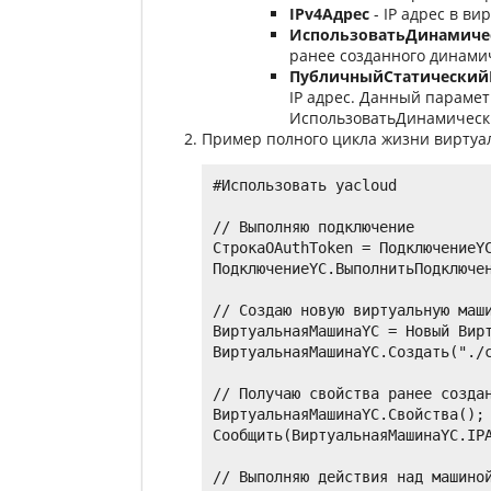
IPv4Адрес
- IP адрес в ви
ИспользоватьДинамиче
ранее созданного динамич
ПубличныйСтатический
IP адрес. Данный параме
ИспользоватьДинамическ
Пример полного цикла жизни вирту
#Использовать yacloud

// Выполняю подключение

СтрокаOAuthToken = ПодключениеYC
ПодключениеYC.ВыполнитьПодключен
// Создаю новую виртуальную маши
ВиртуальнаяМашинаYC = Новый Вирт
ВиртуальнаяМашинаYC.Создать("./c
// Получаю свойства ранее создан
ВиртуальнаяМашинаYC.Свойства();

Сообщить(ВиртуальнаяМашинаYC.IPА
// Выполняю действия над машиной