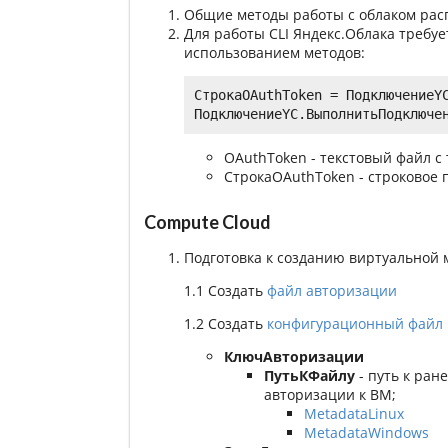
Общие методы работы с облаком рас
Для работы CLI Яндекс.Облака требуе
использованием методов:
СтрокаOAuthToken = ПодключениеYC
OAuthToken - текстовый файл с
СтрокаOAuthToken - строковое 
Compute Cloud
Подготовка к созданию виртуальной
1.1 Создать
файл авторизации
1.2 Создать
конфигурационный файл
КлючАвторизации
ПутьКФайлу
- путь к ран
авторизации к ВМ;
MetadataLinux
MetadataWindows