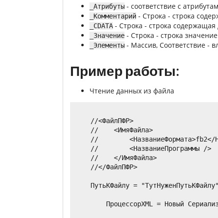
- соответствие с атрибутам
_Атрибуты
- Строка - строка соде
_Комментарий
- Строка - строка содержащая
_CDATA
- Строка - строка значение
_Значение
- Массив, Соответствие - 
_Элементы
Пример работы:
Чтение данных из файла
    //<ФайлПФР>

    //    <ИмяФайла>

    //        <НазваниеФормата>fb2</Н
    //        <НазваниеПрограммы />

    //    </ИмяФайла>

    //</ФайлПФР>

    ПутьКФайлу = "ТутНуженПутьКФайлу"
	ПроцессорXML = Новый СериализацияДанныхXML();
