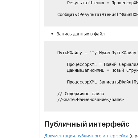
	РезультатЧтения = ПроцессорXML.ПрочитатьИзФайла(ПутьКФайлу);

    Сообщить(РезультатЧтения["ФайлПФР
Запись данных в файл
    ПутьКФайлу = "ТутНуженПутьКФайлу"
	ПроцессорXML = Новый СериализацияДанныхXML();

	ДанныеЗаписиXML = Новый Структура("name", "Наименование");

	ПроцессорXML.ЗаписатьВФайл(ПутьКФайлу);

    // Содержимое файла 

    //<name>Наименование</name>

Публичный интерфейс
Документация публичного интерфейса
(в р