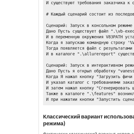
И существуют требования заказчика к о
# Каждый сценарий состоит из последов
Сценарий: Запуск в консольном режиме

Дано Пусть существует файл ".\vb-exec
И в переменную окружения V83PATH уста
Когда я запускаю командную строку '%V
Тогда появляется файл с результатами 
И в каталоге ".\allurereport" существ
Сценарий: Запуск в интерактивном режи
Дано Пусть я открыл обработку "vaness
Когда Я нажал кнопку "Загрузить фичи 
И указал каталог с требованиями заказ
И затем нажал кнопку "Сгенерировать ш
Также в каталоге ".\features" возникл
Классический вариант использова
режима)
Фактически классический вариант использ