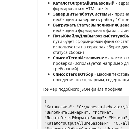
КаталогOutputAllureБазовый
- адрес
формироваться HTML отчёт
ЗавершитьРаботуСистемы
- призна
необходимо завершить работу 1С пр
ВыгружатьСтатусВыполненияСцен
необходимо формировать файл с фин
ПутьКФайлуДляВыгрузкиСтатуасВ
пути будет сформирован файл со ста
используется на серверах сборки дл
статуса сборки)
СписокТеговИсключение
- массив т
проверки (используется например дл
требований)
СписокТеговОтбор
- массив текстов
поведения по сценариям, содержащи
Пример подобного JSON файла профиля:
{

"КаталогФич": "C:\vanessa-behavior\fe
"ВыполнитьСценарии": "Истина",

"ДелатьОтчетВФорматеАллюр": "Истина",
"КаталогOutputAllureБазовый": "C:\all
"ЗавершитьРаботуСистемы": "Истина",
