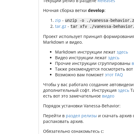
Текущий релиз в разделе
Releases
Ночная сборка ветки
develop
:
zip
-
unzip -o ./vanessa-behavior.
tar.gz
-
tar xfv ./vanessa-behavior
Проект использует принцип формирования
Markdown и видео.
Markdown инструкции лежат
здесь
Видео инструкции лежат
здесь
Прочие инструкции сгруппированы
в
Также рекомендуется посмотреть во
Возможно вам поможет
этот FAQ
Чтобы у вас работало создание автовидео
дополнительный софт. Инструкция
здесь
Та
есть вот это замечательное
видео
Порядок установки Vanessa-Behavior:
Перейти в
раздел релизы
и скачать архив 
распаковать архив.
Обязательно ознакомьтесь с: