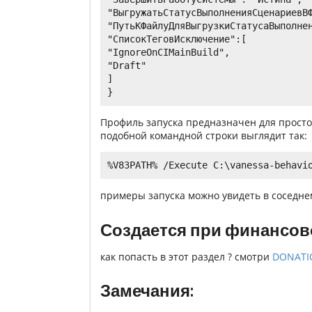
"ВыгружатьСтатусВыполненияСценариевВФ
"ПутьКФайлуДляВыгрузкиСтатусаВыполнен
"СписокТеговИсключение":[

"IgnoreOnCIMainBuild",

"Draft"

]

Профиль запуска предназначен для просто
подобной командной строки выглядит так:
примеры запуска можно увидеть в соседн
Создается при финансов
как попасть в этот раздел ? смотри
DONATI
Замечания: