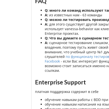
FAQ
Q: много ли команд используют та
A:
из известных нам - 63 команды
Q: можно ли тестировать произво
A:
для этого существует другой закр
использует vanessa-behavior как клие
Enterprise проектах.
Q: Что вы думаете о сценарном те
A:
сценарное тестирование слишком д
владения, поэтому пусть живет своей
внимание, что учебный центр №1 дум
слушателей
по функционалу тестиров
Facebook
- если Вас интересует функ
возможно стоит записаться именно на 
ссылкам.
Enterprise Support
платная подддержка содержит в себе
обучение навыкам работы с BDD при 
обучение навыкам написания на язык
обучение навыкам написания сценар