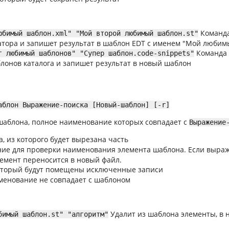
Команда
юбимый шаблон.xml" "Мой второй любимый шаблон.st"
тора и запишет результат в шаблон EDT c именем "Мой любим
Команда 
г любимый шаблонов" "Супер шаблон.code-snippets"
онов каталога и запишет результат в новый шаблон
аблон Выражение-поиска [Новый-шаблон] [-r]
шаблона, полное наименование которых совпадает с
Выражение
, из которого будет вырезана часть
ние для проверки наименования элемента шаблона. Если выра
лемент переносится в новый файл.
который будут помещены исключенные записи
менование не совпадает с шаблоном
Удалит из шаблона элементы, в
бимый шаблон.st" "алгоритм"