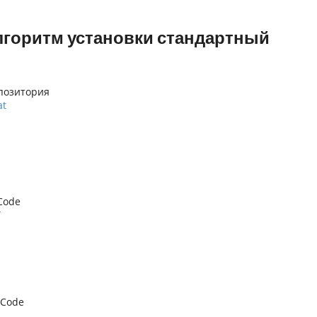
лгоритм установки стандартный
епозитория
at
Code
T
а
SCode