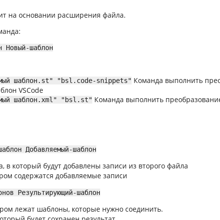
ит на основании расширения файла.
манда:
н Новый-шаблон
Команда выполнить пре
мый шаблон.st" "bsl.code-snippets"
аблон VSCode
Команда выполнить преобразовани
мый шаблон.xml" "bsl.st"
шаблон Добавляемый-шаблон
, в который будут добавлены записи из второго файла
ором содержатся добавляемые записи
онов Результирующий-шаблон
тором лежат шаблоны, которые нужно соединить.
который будет сохранен результат