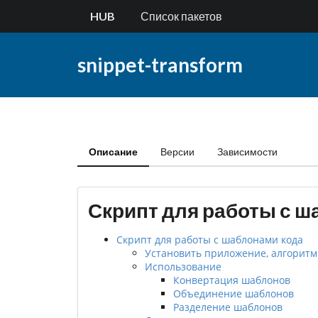
HUB
Список пакетов
snippet-transform
Описание
Версии
Зависимости
Скрипт для работы с ш
Скрипт для работы с шаблонами кода
Установить приложение, алгоритм
Использование
Конвертация шаблонов
Объединение шаблонов
Разделение шаблонов