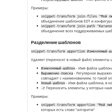
Примеры:
snippet-transform join-files "Мой л
объединение шаблонов EDT и конфигура
snippet-transform join-path "Катало
объединение всех поддерживаемых шабл
Разделение шаблонов
snippet-transform apportion Изменяемый-ш
Удаляет (переносит в новый файл) элементы 
- Имя файла шаблона
Изменяемый-шаблон
- Регулярное выраже
Выражение-поиска
совпадает с наименованием, то такой э
- Имя файла шаблона, в 
Новый-шаблон
Переносить элементы, у которых наи
-r
Примеры:
snippet-transform apportion "Мой лю
которых есть слово "алгоритм"