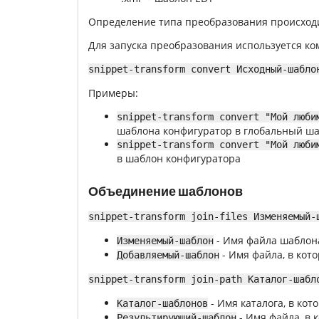
Определение типа преобразования происход
Для запуска преобразования используется ко
snippet-transform convert Исходный-шабло
Примеры:
snippet-transform convert "Мой люби
шаблона конфигуратор в глобальный ш
snippet-transform convert "Мой люби
в шаблон конфигуратора
Объединение шаблонов
snippet-transform join-files Изменяемый-
- Имя файла шаблона
Изменяемый-шаблон
- Имя файла, в кот
Добавляемый-шаблон
snippet-transform join-path Каталог-шабл
- Имя каталога, в ко
Каталог-шаблонов
- Имя файла, в 
Результирующий-шаблон