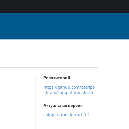
Репозиторий
https://github.com/oscript-
library/snippet-transform
Актуальная версия
snippet-transform-1.0.2