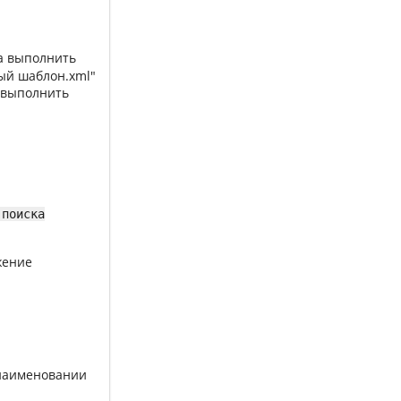
 выполнить
ый шаблон.xml"
выполнить
-поиска
жение
 наименовании