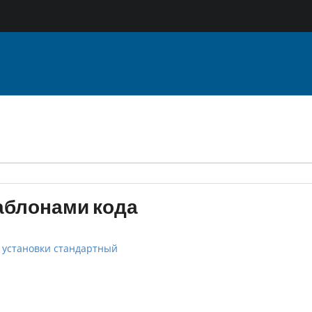
аблонами кода
 установки стандартный