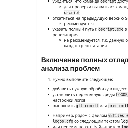
убедиться, что команда
дост
oscript
для проверки вызвать из кома
oscript
откатиться на предыдущую версию S
рекомендуется
указать полный путь к
в
oscript.exe
репозитария.
не рекомендуется, т.к. данную 
каждого репозитария
Включение полных отлад
анализа проблем
Нужно выполнить следующее:
добавить нужную обработку в индекс 
установить переменную среды
LOGOS
настройки логов
выполнить
или
git commit
precommi
Например, рядом с файлом
v8files-
со следующим текстом
logos.cfg
log
или переименовать файл-пример
lo