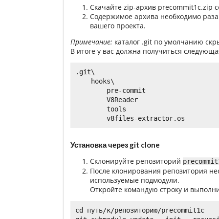
Скачайте zip-архив precommit1c.zip 
Содержимое архива необходимо разарх
вашего проекта.
Примечание:
каталог .git по умолчанию скр
В итоге у вас должна получиться следующая
.git\

    hooks\

        pre-commit

        V8Reader

        tools

Установка через git clone
Склонируйте репозиторий
precommit
После клонирования репозитория н
используемые подмодули.
Откройте командую строку и выполн
cd путь/к/репозиторию/precommit1c
