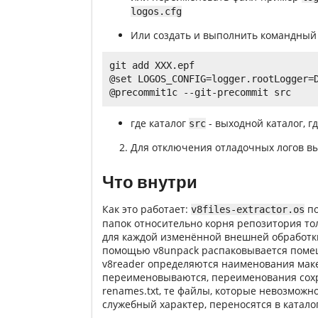
logos.cfg
Или создать и выполнить командный
git add XXX.epf

@set LOGOS_CONFIG=logger.rootLogger=D
где каталог
- выходной каталог, г
src
Для отключения отладочных логов в
Что внутри
Как это работает:
по
v8files-extractor.os
папок относительно корня репозитория толь
для каждой изменённой внешней обработки 
помощью v8unpack распаковывается поме
v8reader определяются наименования маке
переименовываются, переименования сох
renames.txt, те файлы, которые невозможн
служебный характер, переносятся в катало