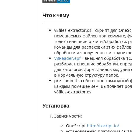
Что к чему
v8files-extractor.os - скрипт для One
помещаемых файлов при коммите, 
только внешние отчёты/обработки, 
команды для распаковки этих файлов.
обработки из полученных исходников
V8Reader.epf
- внешняя обработка 1С
разбирает внешние обработки, опре
для каталогов форм, файлов модулей о
в нормальную структуру папок.
pre-commit - собственно командный 
каждым помещением. Выполняет роль
v8files-extractor.os
Установка
Зависимости:
OneScript
http://oscript.io/
установленная платформа 1С:П