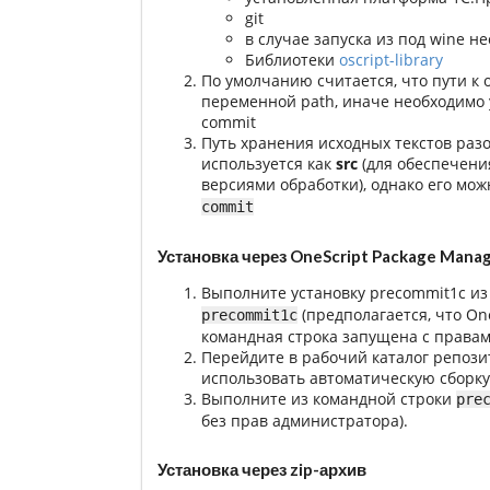
git
в случае запуска из под wine не
Библиотеки
oscript-library
По умолчанию считается, что пути к os
переменной path, иначе необходимо у
commit
Путь хранения исходных текстов ра
используется как
src
(для обеспечени
версиями обработки), однако его мо
commit
Установка через OneScript Package Mana
Выполните установку precommit1c и
(предполагается, что On
precommit1c
командная строка запущена с правам
Перейдите в рабочий каталог репозит
использовать автоматическую сборку
Выполните из командной строки
pre
без прав администратора).
Установка через zip-архив