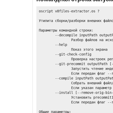
oscript v8files-extractor.os ?

Утилита сборки/разборки внешних файло
Параметры командной строки:

        --decompile inputPath outputP
                Разбор файлов на исхо
        --help

                Показ этого экрана

        --git-check-config

                Проверка настроек реп
        --git-precommit outputPath [-
                Запустить чтение инде
                Если передан флаг --r
        --compile inputPath outputPat
                Собрать внешний файл/
                Если указан параметр 
        --install [--remove-orig-bin-
                Установить precommit1
                Если передан флаг --r
Общие параметры:
