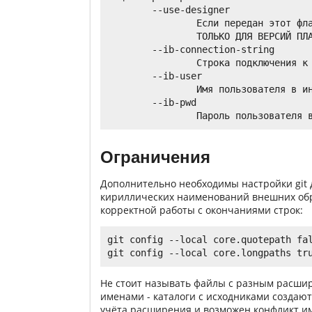
        --use-designer

                Если передан этот фла
                ТОЛЬКО ДЛЯ ВЕРСИЙ ПЛА
        --ib-connection-string

                Строка подключения к 
        --ib-user

                Имя пользователя в ин
        --ib-pwd

Ограничения
Дополнительно необходимы настройки git 
кириллических наименований внешних обр
корректной работы с окончаниями строк:
git config --local core.quotepath fal
Не стоит называть файлы с разным расшир
именами - каталоги с исходниками создаю
учёта расширения и возможен конфликт и