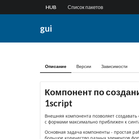
HUB
Список пакетов
gui
Описание
Версии
Зависимости
Компонент по создан
1script
Внешняя компонента позволяет создавать
с формами максимально приближен к синта
Основная задача компоненты - простая раб
большое количество разных элементов фор