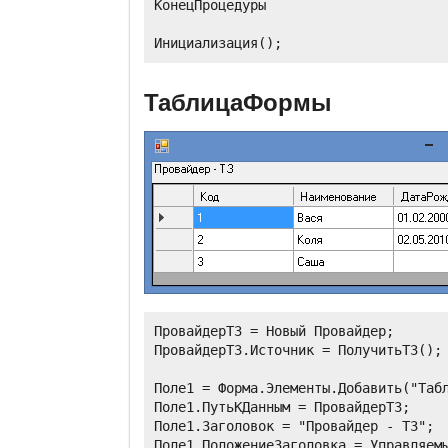
КонецПроцедуры

ТаблицаФормы
ПровайдерТЗ = Новый Провайдер;

ПровайдерТЗ.Источник = ПолучитьТЗ();

Поле1 = Форма.Элементы.Добавить("Табл
Поле1.ПутьКДанным = ПровайдерТЗ;

Поле1.Заголовок = "Провайдер - ТЗ";

Поле1.ПоложениеЗаголовка = Управляемы