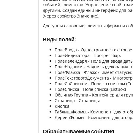
событий элементов. Управление свойствам
другими. Создан единый интерфейс для ра
(через свойство Значение).
Доступны основные элементы формы и соб
Виды полей:
ПолеВвода - Однострочное текстовое 
ПолеИндикатора - Прогрессбар.
ПолеКалендаря - Поле для ввода дат
ПолеНадписи - Надпись (декорация в
ПолеФлажка - Флажок, имеет статус
ПолеТекстовогоДокумента - Многостр
ПолеСоСписком - Поле со списком (C
ПолеСписка - Поле списка (ListBox)
ОбычнаяГруппа - Контейнер для гру
Страница - Страницы
Кнопка
ТаблицаФормы - Компонент для отоб
ДеревоФормы - Компонент для отоб
Обрабатываемые события