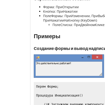
Форма: ПриОткрытии
Кнопка: ПриНажатии
ПолеФормы: ПриИзменении, ПриВыбор
ПриНажатииНаКнопку (KeyDown)
ПолеСписка: ПриДвойномКлике
Примеры
Создание формы и вывод надпис
Перем Форма;

Процедура Инициализация()

    //# Загружаем внешнюю компоненту
