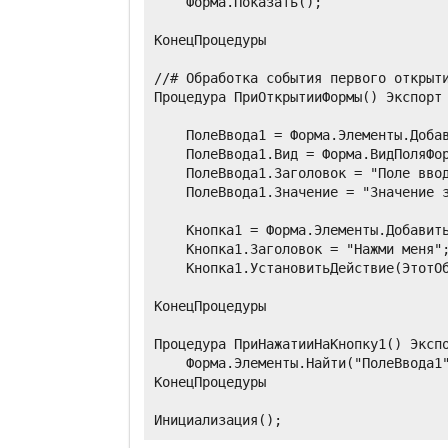
    Форма.Показать();

КонецПроцедуры

//# Обработка события первого открыти
Процедура ПриОткрытииФормы() Экспорт

    ПолеВвода1 = Форма.Элементы.Добав
    ПолеВвода1.Вид = Форма.ВидПоляФор
    ПолеВвода1.Заголовок = "Поле ввод
    ПолеВвода1.Значение = "Значение з
    Кнопка1 = Форма.Элементы.Добавить
    Кнопка1.Заголовок = "Нажми меня";
    Кнопка1.УстановитьДействие(ЭтотОб
КонецПроцедуры

Процедура ПриНажатииНаКнопку1() Экспо
    Форма.Элементы.Найти("ПолеВвода1"
КонецПроцедуры
