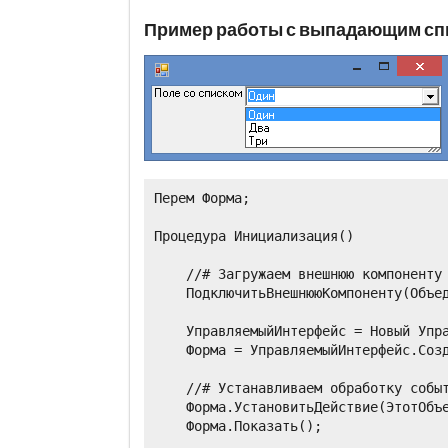
Пример работы с выпадающим сп
Перем Форма;

Процедура Инициализация()

    //# Загружаем внешнюю компоненту

    ПодключитьВнешнююКомпоненту(Объед
    УправляемыйИнтерфейс = Новый Упра
    Форма = УправляемыйИнтерфейс.Созд
    //# Устанавливаем обработку событ
    Форма.УстановитьДействие(ЭтотОбъе
    Форма.Показать();
