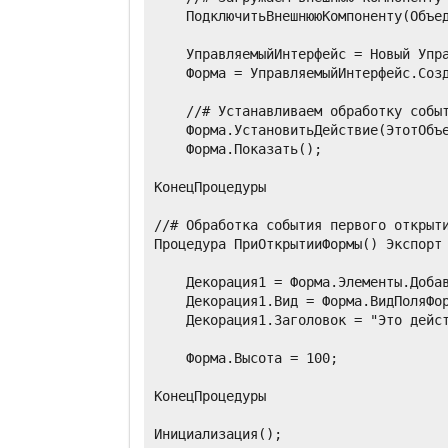
    ПодключитьВнешнююКомпоненту(Объед
    УправляемыйИнтерфейс = Новый Упра
    Форма = УправляемыйИнтерфейс.Созд
    //# Устанавливаем обработку событ
    Форма.УстановитьДействие(ЭтотОбъе
    Форма.Показать();

КонецПроцедуры

//# Обработка события первого открыти
Процедура ПриОткрытииФормы() Экспорт

    Декорация1 = Форма.Элементы.Добав
    Декорация1.Вид = Форма.ВидПоляФор
    Декорация1.Заголовок = "Это дейст
    Форма.Высота = 100;

КонецПроцедуры
