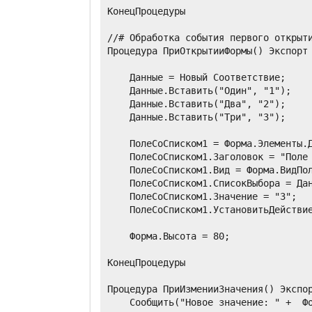
КонецПроцедуры

//# Обработка события первого открыти
Процедура ПриОткрытииФормы() Экспорт

    Данные = Новый Соответствие;

    Данные.Вставить("Один", "1");

    Данные.Вставить("Два", "2");

    Данные.Вставить("Три", "3");

    ПолеСоСписком1 = Форма.Элементы.Д
    ПолеСоСписком1.Заголовок = "Поле 
    ПолеСоСписком1.Вид = Форма.ВидПол
    ПолеСоСписком1.СписокВыбора = Дан
    ПолеСоСписком1.Значение = "3";

    ПолеСоСписком1.УстановитьДействие
    Форма.Высота = 80;

КонецПроцедуры

Процедура ПриИзменииЗначения() Экспор
    Сообщить("Новое значение: " +  Фо