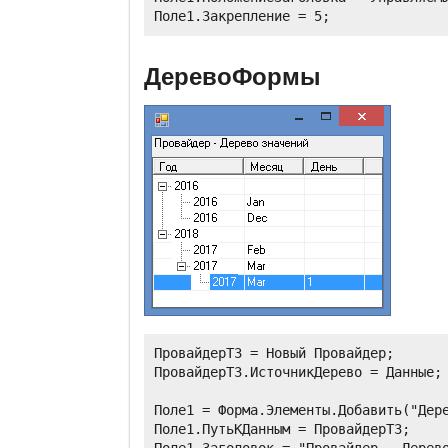
ДеревоФормы
ПровайдерТЗ = Новый Провайдер;

ПровайдерТЗ.ИсточникДерево = Данные;

Поле1 = Форма.Элементы.Добавить("Дере
Поле1.ПутьКДанным = ПровайдерТЗ;

Поле1.Заголовок = "Провайдер - Дерево