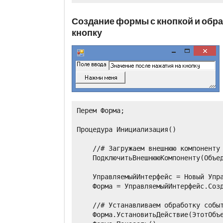
Создание формы с кнопкой и обра
кнопку
Перем Форма;

Процедура Инициализация()

    //# Загружаем внешнюю компоненту

    ПодключитьВнешнююКомпоненту(Объед
    УправляемыйИнтерфейс = Новый Упра
    Форма = УправляемыйИнтерфейс.Созд
    //# Устанавливаем обработку событ
    Форма.УстановитьДействие(ЭтотОбъе