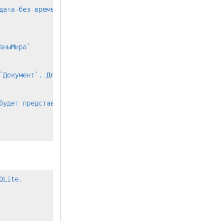
ата-без-времени

ныМира`

Документ`. Для хранения

будет представлен в СУБД в виде таблицы `ФизическиеЛица`

Lite.
