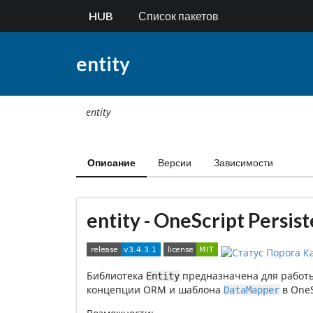
HUB
Список пакетов
entity
entity
Описание
Версии
Зависимости
entity - OneScript Persis
Библиотека
предназначена для работы
Entity
концепции ORM и шаблона
в OneS
DataMapper