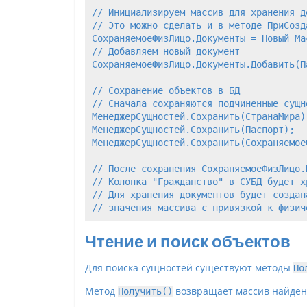
// Инициализируем массив для хранения до
// Это можно сделать и в методе ПриСозд
СохраняемоеФизЛицо.Документы = Новый Мас
// Добавляем новый документ

СохраняемоеФизЛицо.Документы.Добавить(Па
// Сохранение объектов в БД

// Сначала сохраняются подчиненные сущн
МенеджерСущностей.Сохранить(СтранаМира);
МенеджерСущностей.Сохранить(Паспорт);

МенеджерСущностей.Сохранить(СохраняемоеФ
// После сохранения СохраняемоеФизЛицо.
// Колонка "Гражданство" в СУБД будет х
// Для хранения документов будет создан
Чтение и поиск объектов
Для поиска сущностей существуют методы
По
Метод
возвращает массив найден
Получить()