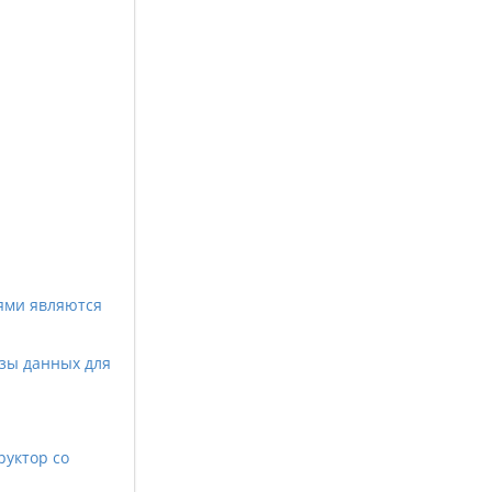
ями являются
азы данных для
руктор со