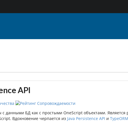
tence API
 с данными БД как с простыми OneScript объектами. Является
cript. Вдохновение черпается из
Java Persistence API
и
TypeOR