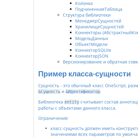
Колонка
ПодчиненнаяТаблица
Структура библиотеки
МенеджерСущностей
ХранилищеСущностей
Коннекторы (АбстрактныйКо
МодельДанных
ОбъектМодели
КоннекторSQLite
КоннекторJSON
Версионирование и обратная сов
Пример класса-сущности
Сущность - это обычный класс OneScript, р
и
.
&Сущность
&Идентификатор
Библиотека
считывает состав аннотац
entity
работы с объектами данного класса.
Ограничения:
класс-сущность должен иметь конструкт
значениями всех параметров по умолч