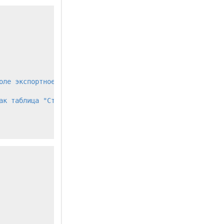
ле экспортное.

к таблица "СтраныМира"
