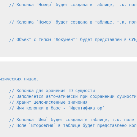
    // Колонка `Номер` будет создана в таблице, т.к. поле
    // Колонка `Номер` будет создана в таблице, т.к. поле
    // Объект с типом "Документ" будет представлен в СУБД
зических лицах.

    // Колонка для хранения ID сущности

    // Заполняется автоматически при сохранении сущности

    // Хранит целочисленные значения

    // Имя колонки в базе - `Идентификатор`

    // Колонка `Имя` будет создана в таблице, т.к. поле э
    // Поле `ВтороеИмя` в таблице будет представлено коло