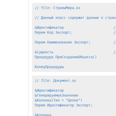
// file: СтраныМира.os

// Данный класс содержит данные о страна
&Идентификатор                        /
Перем Код Экспорт;                    /
Перем Наименование Экспорт;           /
&Сущность                             /
Процедура ПриСозданииОбъекта()

// file: Документ.os

&Идентификатор

&ГенерируемоеЗначение                  
&Колонка(Тип = "Целое")                
Перем Идентификатор Экспорт;           
&Колонка
