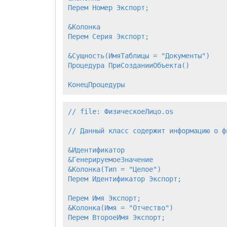
Перем Номер Экспорт;                   
&Колонка

Перем Серия Экспорт;                   
&Сущность(ИмяТаблицы = "Документы")

Процедура ПриСозданииОбъекта()         
// file: ФизическоеЛицо.os

// Данный класс содержит информацию о фи
&Идентификатор                         
&ГенерируемоеЗначение                  
&Колонка(Тип = "Целое")                
Перем Идентификатор Экспорт;           
Перем Имя Экспорт;                     
&Колонка(Имя = "Отчество")             
Перем ВтороеИмя Экспорт;
