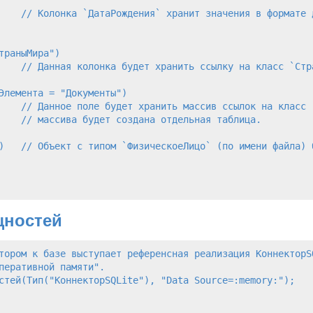
    // Колонка `ДатаРождения` хранит значения в формате д
раныМира")

    // Данная колонка будет хранить ссылку на класс `Стра
Элемента = "Документы")

    // Данное поле будет хранить массив ссылок на класс `
    // массива будет создана отдельная таблица.

)   // Объект с типом `ФизическоеЛицо` (по имени файла) 
щностей
тором к базе выступает референсная реализация КоннекторSQ
перативной памяти".

стей(Тип("КоннекторSQLite"), "Data Source=:memory:");
