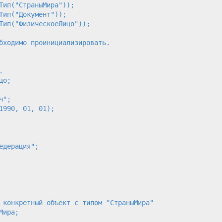
Тип("СтраныМира"));

ип("Документ"));

Тип("ФизическоеЛицо"));

бходимо проинициализировать.



о;

";

990, 01, 01);

дерация";

 конкретный объект с типом "СтраныМира"

ира;
