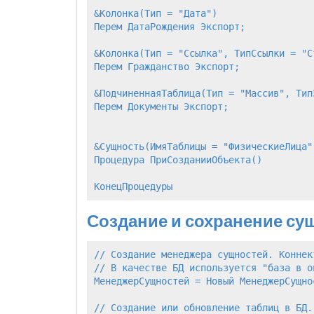
&Колонка(Тип = "Дата")                 
Перем ДатаРождения Экспорт;

&Колонка(Тип = "Ссылка", ТипСсылки = "Ст
Перем Гражданство Экспорт;             
&ПодчиненнаяТаблица(Тип = "Массив", Тип
Перем Документы Экспорт;               
                                       
&Сущность(ИмяТаблицы = "ФизическиеЛица"
Процедура ПриСозданииОбъекта()

Создание и сохранение су
// Создание менеджера сущностей. Коннек
// В качестве БД используется "база в о
МенеджерСущностей = Новый МенеджерСущно
// Создание или обновление таблиц в БД.
