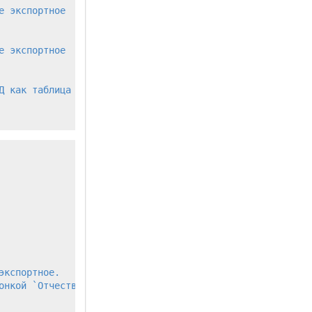
 экспортное

 экспортное

 как таблица "Документы"

кспортное.

нкой `Отчество`.
