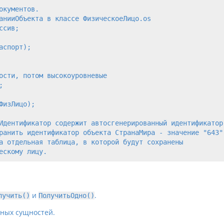
кументов.

анииОбъекта в классе ФизическоеЛицо.os

сив;

спорт);

ости, потом высокоуровневые



изЛицо);

Идентификатор содержит автосгенерированный идентификатор.
ранить идентификатор объекта СтранаМира - значение "643".
а отдельная таблица, в которой будут сохранены

и
.
лучить()
ПолучитьОдно()
ных сущностей.