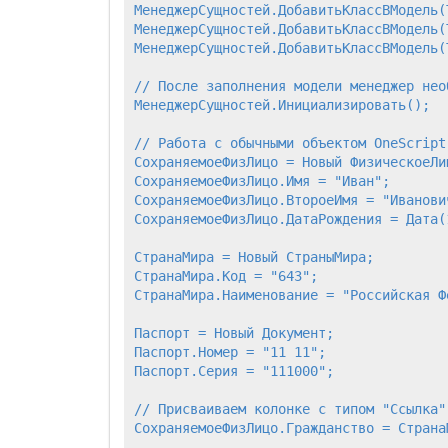
МенеджерСущностей.ДобавитьКлассВМодель(
МенеджерСущностей.ДобавитьКлассВМодель(Т
МенеджерСущностей.ДобавитьКлассВМодель(
// После заполнения модели менеджер нео
МенеджерСущностей.Инициализировать();

// Работа с обычными объектом OneScript.
СохраняемоеФизЛицо = Новый ФизическоеЛиц
СохраняемоеФизЛицо.Имя = "Иван";

СохраняемоеФизЛицо.ВтороеИмя = "Иванович
СохраняемоеФизЛицо.ДатаРождения = Дата(1
СтранаМира = Новый СтраныМира;

СтранаМира.Код = "643";

СтранаМира.Наименование = "Российская Фе
Паспорт = Новый Документ;

Паспорт.Номер = "11 11";

Паспорт.Серия = "111000";

// Присваиваем колонке с типом "Ссылка"
СохраняемоеФизЛицо.Гражданство = СтранаМ