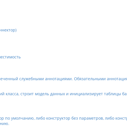
ннектор)
местимость
азмеченный служебными аннотациями. Обязательными аннотаци
ий класса, строит модель данных и инициализирует таблицы б
ор по умолчанию, либо конструктор без параметров, либо конст
анию.