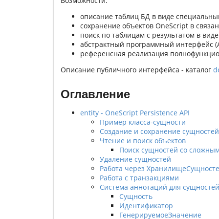
Возможности:
описание таблиц БД в виде специальны
сохранение объектов OneScript в связа
поиск по таблицам с результатом в вид
абстрактный программный интерфейс (A
референсная реализация полнофункцион
Описание публичного интерфейса - каталог
d
Оглавление
entity - OneScript Persistence API
Пример класса-сущности
Создание и сохранение сущностей
Чтение и поиск объектов
Поиск сущностей со сложны
Удаление сущностей
Работа через ХранилищеСущност
Работа с транзакциями
Система аннотаций для сущносте
Сущность
Идентификатор
ГенерируемоеЗначение