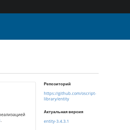
Репозиторий
https://github.com/oscript-
library/entity
Актуальная версия
 реализацией
M
.
entity-3.4.3.1