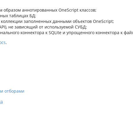
м образом аннотированных OneScript классов;
нных таблицах БД;
е коллекции заполненных данными объектов OneScript;
PI), не зависящий от используемой СУБД;
ального коннектора к SQLite и упрощенного коннектора к фай
ocs
.
ми отборами
ей
й